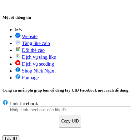
Một số thông tin
Info
Website
Tăng like zalo
Đổi thẻ cào
Dịch vụ tăng like
Dịch vụ seeding
Shop Nick Ngon
Fanpage
Công cụ miễn phí giúp bạn dễ dàng lấy UID Facebook một cách dễ dàng.
Link facebook
Copy UID
Lấy ID