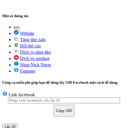
Một số thông tin
Info
Website
Tăng like zalo
Đổi thẻ cào
Dịch vụ tăng like
Dịch vụ seeding
Shop Nick Ngon
Fanpage
Công cụ miễn phí giúp bạn dễ dàng lấy UID Facebook một cách dễ dàng.
Link facebook
Copy UID
Lấy ID