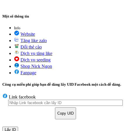
Một số thông tin
Info
Website
Tăng like zalo
Đổi thẻ cào
Dịch vụ tăng like
Dịch vụ seeding
Shop Nick Ngon
Fanpage
Công cụ miễn phí giúp bạn dễ dàng lấy UID Facebook một cách dễ dàng.
Link facebook
Copy UID
Lấy ID