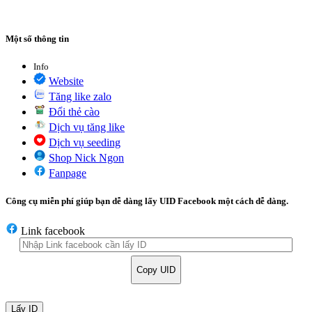
Một số thông tin
Info
Website
Tăng like zalo
Đổi thẻ cào
Dịch vụ tăng like
Dịch vụ seeding
Shop Nick Ngon
Fanpage
Công cụ miễn phí giúp bạn dễ dàng lấy UID Facebook một cách dễ dàng.
Link facebook
Copy UID
Lấy ID