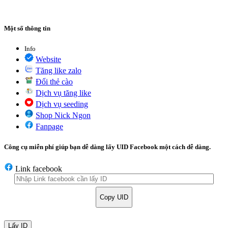
Một số thông tin
Info
Website
Tăng like zalo
Đổi thẻ cào
Dịch vụ tăng like
Dịch vụ seeding
Shop Nick Ngon
Fanpage
Công cụ miễn phí giúp bạn dễ dàng lấy UID Facebook một cách dễ dàng.
Link facebook
Copy UID
Lấy ID