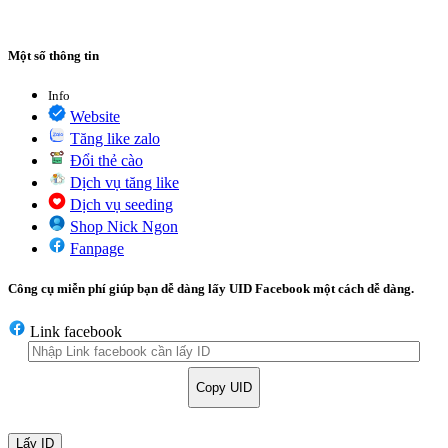
Một số thông tin
Info
Website
Tăng like zalo
Đổi thẻ cào
Dịch vụ tăng like
Dịch vụ seeding
Shop Nick Ngon
Fanpage
Công cụ miễn phí giúp bạn dễ dàng lấy UID Facebook một cách dễ dàng.
Link facebook
Copy UID
Lấy ID