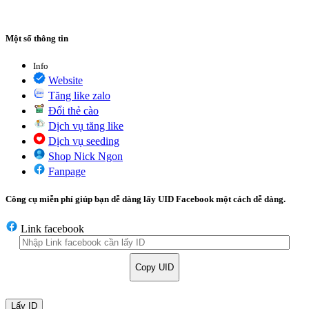
Một số thông tin
Info
Website
Tăng like zalo
Đổi thẻ cào
Dịch vụ tăng like
Dịch vụ seeding
Shop Nick Ngon
Fanpage
Công cụ miễn phí giúp bạn dễ dàng lấy UID Facebook một cách dễ dàng.
Link facebook
Copy UID
Lấy ID