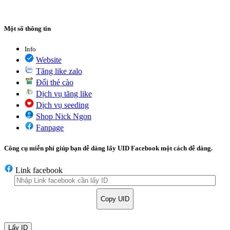
Một số thông tin
Info
Website
Tăng like zalo
Đổi thẻ cào
Dịch vụ tăng like
Dịch vụ seeding
Shop Nick Ngon
Fanpage
Công cụ miễn phí giúp bạn dễ dàng lấy UID Facebook một cách dễ dàng.
Link facebook
Copy UID
Lấy ID