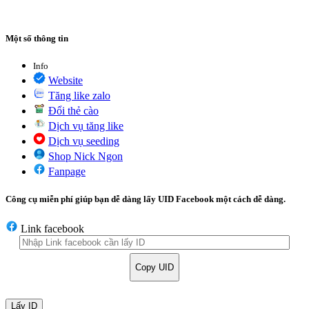
Một số thông tin
Info
Website
Tăng like zalo
Đổi thẻ cào
Dịch vụ tăng like
Dịch vụ seeding
Shop Nick Ngon
Fanpage
Công cụ miễn phí giúp bạn dễ dàng lấy UID Facebook một cách dễ dàng.
Link facebook
Copy UID
Lấy ID