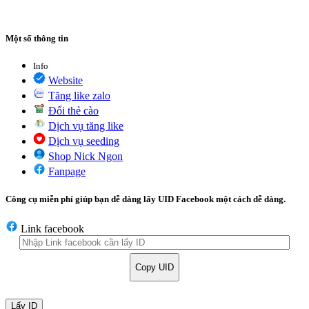
Một số thông tin
Info
Website
Tăng like zalo
Đổi thẻ cào
Dịch vụ tăng like
Dịch vụ seeding
Shop Nick Ngon
Fanpage
Công cụ miễn phí giúp bạn dễ dàng lấy UID Facebook một cách dễ dàng.
Link facebook
Copy UID
Lấy ID